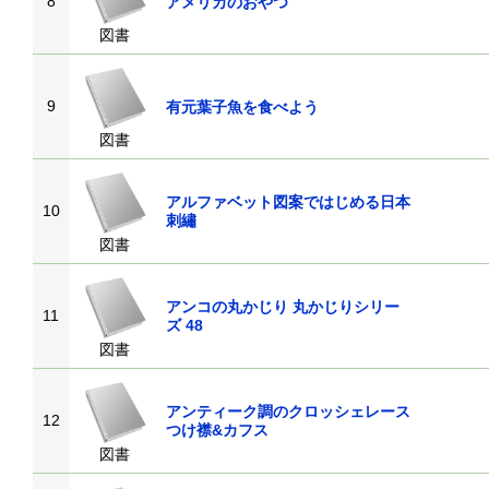
8
アメリカのおやつ
図書
9
有元葉子魚を食べよう
図書
アルファベット図案ではじめる日本
10
刺繡
図書
アンコの丸かじり 丸かじりシリー
11
ズ 48
図書
アンティーク調のクロッシェレース
12
つけ襟&カフス
図書