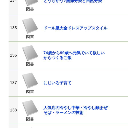
134
どうちがう?無痛分娩と自然分娩
図書
135
ドール服大全ドレスアップスタイル
図書
74歳から99歳へ元気でいて欲しい
136
からつくるご飯
図書
137
にじいろ子育て
図書
人気店の冷やし中華・冷やし麵まぜ
138
そば・ラーメンの技術
図書