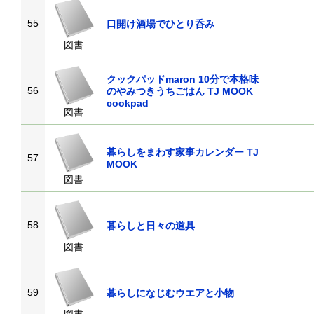
55
口開け酒場でひとり呑み
図書
クックパッドmaron 10分で本格味
56
のやみつきうちごはん TJ MOOK
cookpad
図書
暮らしをまわす家事カレンダー TJ
57
MOOK
図書
58
暮らしと日々の道具
図書
59
暮らしになじむウエアと小物