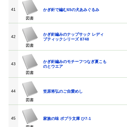
41
かぎ針で編む65の犬あみぐるみ
図書
かぎ針編みのナップサック レディ
42
ブティックシリーズ 8748
図書
かぎ針編みのモチーフつなぎ夏こも
43
のとウエア
図書
44
笠原将弘のご自愛めし
図書
45
家族の味 ポプラ文庫 ひ7-1