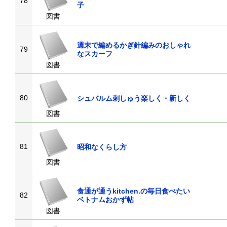
78
子
図書
週末で編めるかぎ針編みのおしゃれ
79
なスカーフ
図書
80
シュバルム刺しゅう楽しく・新しく
図書
81
昭和なくらし方
図書
食通が通うkitchen.の毎日食べたい
82
ベトナムおかず帖
図書