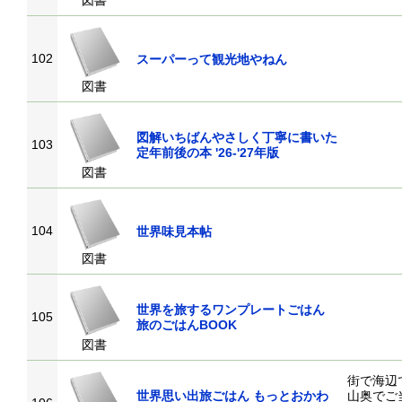
図書
102
スーパーって観光地やねん
図書
図解いちばんやさしく丁寧に書いた
103
定年前後の本 '26-'27年版
図書
104
世界味見本帖
図書
世界を旅するワンプレートごはん
105
旅のごはんBOOK
図書
街で海辺
世界思い出旅ごはん もっとおかわ
山奥でご