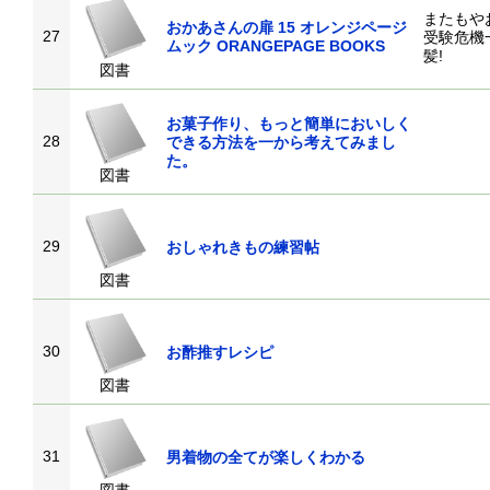
またもや
おかあさんの扉 15 オレンジページ
27
受験危機
ムック ORANGEPAGE BOOKS
髪!
図書
お菓子作り、もっと簡単においしく
28
できる方法を一から考えてみまし
た。
図書
29
おしゃれきもの練習帖
図書
30
お酢推すレシピ
図書
31
男着物の全てが楽しくわかる