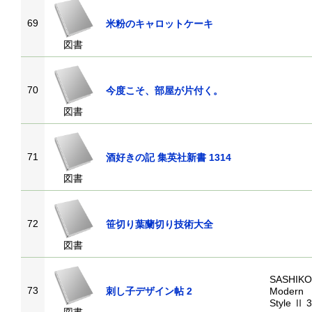
69
米粉のキャロットケーキ
図書
70
今度こそ、部屋が片付く。
図書
71
酒好きの記 集英社新書 1314
図書
72
笹切り葉蘭切り技術大全
図書
SASHIKO
73
刺し子デザイン帖 2
Modern
Style Ⅱ 