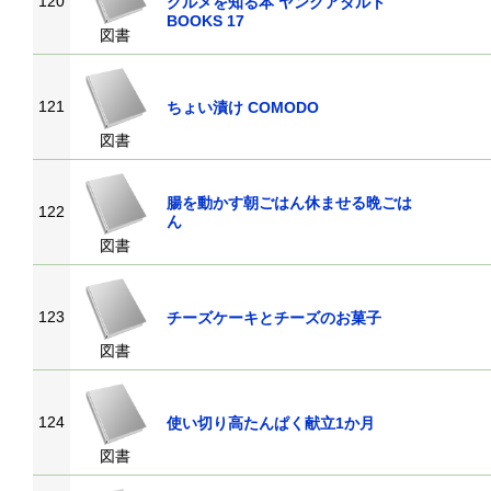
120
グルメを知る本 ヤングアダルト
BOOKS 17
図書
121
ちょい漬け COMODO
図書
腸を動かす朝ごはん休ませる晩ごは
122
ん
図書
123
チーズケーキとチーズのお菓子
図書
124
使い切り高たんぱく献立1か月
図書