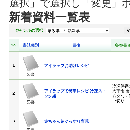
選択」で選択し「変更」
新着資料一覧表
ジャンルの選択
No.
書誌種別
書名
各巻書
1
アイラップお助けレシピ
図書
冷凍保存
アイラップで簡単レシピ 冷凍スト
大革命!
2
ック編
ムダなく
い切り!
図書
3
赤ちゃん超ぐっすり育児