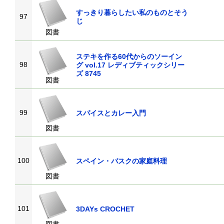
すっきり暮らしたい私のものとそう
97
じ
図書
ステキを作る60代からのソーイン
98
グ vol.17 レディブティックシリー
ズ 8745
図書
99
スパイスとカレー入門
図書
100
スペイン・バスクの家庭料理
図書
101
3DAYs CROCHET