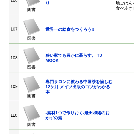
106
り
地ごはん
食べ歩き!
図書
107
世界一の給食をつくろう!!
図書
狭い家でも豊かに暮らす。 TJ
108
MOOK
図書
専門サロンに教わる中国茶を愉しむ
109
12ケ月 メイツ出版のコツがわかる
本
図書
-素材1つで作りおく-飛田和緒のお
110
かずの素
図書