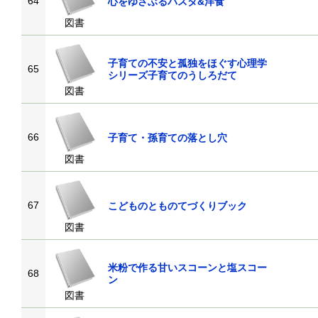
64
心をゆさぶるパスタ&洋食
図書
子育ての不安と孤独をほぐす心理学
65
シリーズ子育てのうしろだて
図書
66
子育て・孫育ての落とし穴
図書
67
こどものとものてづくりブック
図書
米粉で作る甘いスコーンと塩スコー
68
ン
図書