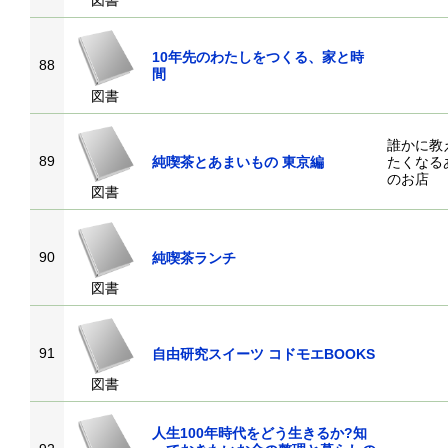
図書
10年先のわたしをつくる、家と時
88
間
図書
誰かに教
89
純喫茶とあまいもの 東京編
たくなる
のお店
図書
90
純喫茶ランチ
図書
91
自由研究スイーツ コドモエBOOKS
図書
人生100年時代をどう生きるか?知