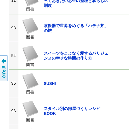
92
っておきたいお金の整理と暮らしの
制度
図書
炊飯器で世界をめぐる「ハテナ丼」
93
の旅
図書
スイーツをこよなく愛するパリジェ
94
ンヌの幸せな時間の作り方
図書
95
SUSHI
図書
スタイル別の部屋づくりレシピ
96
BOOK
図書