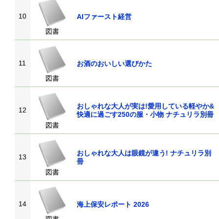
10
AIファースト経営
図書
11
お酒のおいしい選びかた
図書
おしゃれな大人が実は!愛用している軽やか&
12
快適に過ごす250の服・小物 ナチュリラ別冊
図書
おしゃれな大人は眼鏡が違う! ナチュリラ別
13
冊
図書
14
海上保安レポート 2026