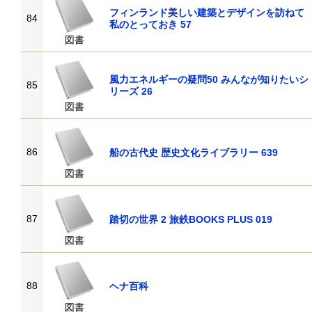
フィンランド美しい建築とデザインを訪ねて
84
私のとっておき 57
図書
風力エネルギーの疑問50 みんなが知りたいシ
85
リーズ 26
図書
86
船の古代史 歴史文化ライブラリー 639
図書
87
踏切の世界 2 旅鉄BOOKS PLUS 019
図書
88
ヘナ百科
図書