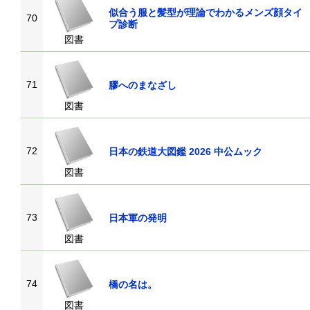
似合う服と髪型が理論でわかるメンズ顔タイ
70
プ診断
図書
71
膠へのまなざし
図書
72
日本の鉄道大図鑑 2026 中公ムック
図書
73
日本軍の発明
図書
74
橋の名は。
図書