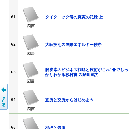
61
タイタニック号の真実の記録 上
図書
62
大転換期の国際エネルギー秩序
図書
脱炭素のビジネス戦略と技術がこれ1冊でしっ
63
かりわかる教科書 図解即戦力
図書
64
直流と交流からはじめよう
図書
65
地理と鉄道