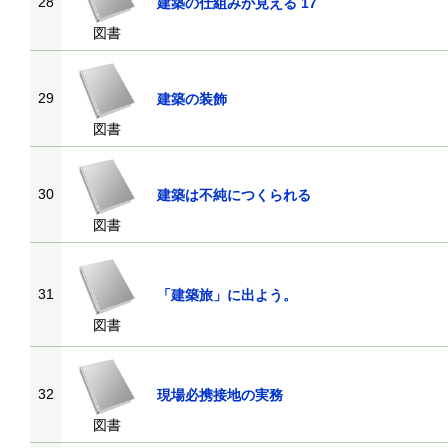
28
建築の仕組みが見える 17
図書
29
建築の装飾
図書
30
建築は不純につくられる
図書
31
「建築旅」に出よう。
図書
32
現場必携接地の実務
図書