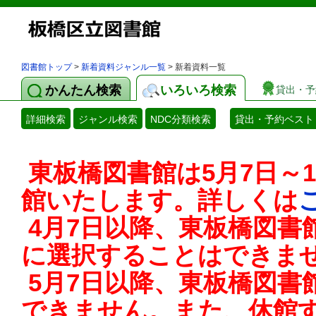
図書館トップ
>
新着資料ジャンル一覧
> 新着資料一覧
かんたん検索
いろいろ検索
貸出・予
詳細検索
ジャンル検索
NDC分類検索
貸出・予約ベスト
東板橋図書館は5月7日～
館いたします。詳しくは
4月7日以降、東板橋図書
に選択することはできま
5月7日以降、東板橋図書
できません。また、休館