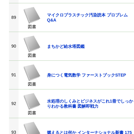
マイクロプラスチック汚染読本 プロブレム
89
Q&A
図書
90
まちかど給水塔図鑑
図書
91
身につく電気数学 ファーストブックSTEP
図書
水処理のしくみとビジネスがこれ1冊でしっか
92
りわかる教科書 図解即戦力
図書
93
燃えるとは何か インターナショナル新書 175