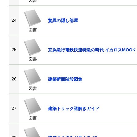
図書
24
驚異の隠し部屋
図書
25
京浜急行電鉄快速特急の時代 イカロスMOOK
図書
26
建築断面階段図集
図書
27
建築トリック謎解きガイド
図書