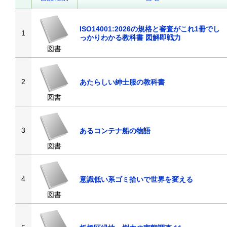
ISO14001:2026の規格と審査がこれ1冊でし
1
っかりわかる教科書 図解即戦力
図書
2
あたらしい紳士服の教科書
図書
3
あるコンテナ船の物語
図書
4
意識低い系ゴミ拾いで世界を変える
図書