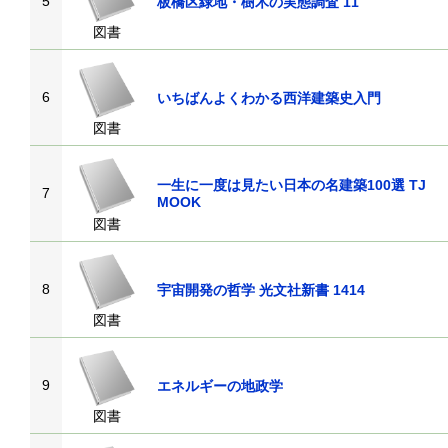
5
板橋区緑地・樹木の実態調査 11
図書
6
いちばんよくわかる西洋建築史入門
図書
一生に一度は見たい日本の名建築100選 TJ
7
MOOK
図書
8
宇宙開発の哲学 光文社新書 1414
図書
9
エネルギーの地政学
図書