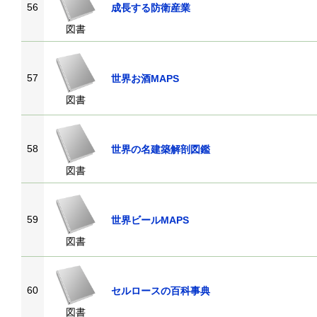
56
成長する防衛産業
図書
57
世界お酒MAPS
図書
58
世界の名建築解剖図鑑
図書
59
世界ビールMAPS
図書
60
セルロースの百科事典
図書