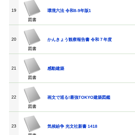
19
環境六法 令和8-9年版1
図書
20
かんきょう観察報告書 令和７年度
図書
21
感動建築
図書
22
画文で巡る!最強TOKYO建築図鑑
図書
23
気候紛争 光文社新書 1418