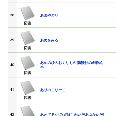
38
あまやどり
図書
39
あめをみる
図書
あめのひのおくりもの 講談社の創作絵
40
本
図書
41
ありのこりーこ
図書
42
あわてるな!みずはこわいぞあぶないぞ!