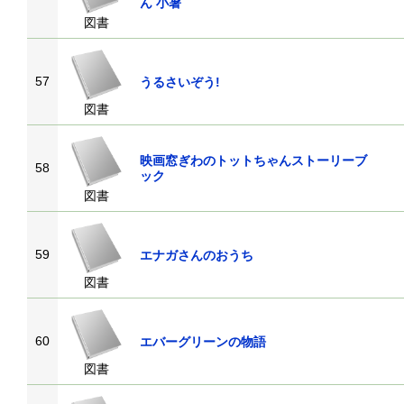
ん 小暑
図書
57
うるさいぞう!
図書
映画窓ぎわのトットちゃんストーリーブ
58
ック
図書
59
エナガさんのおうち
図書
60
エバーグリーンの物語
図書