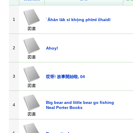
1
ʿĀhān lāk sī khō̜ng phīmī čhaidī
図書
2
Ahoy!
図書
3
哎呀! 故事開始啦, 04
図書
Big bear and little bear go fishing
4
Neal Porter Books
図書