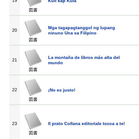
19
Kūlī kap Kūla
図書
Mga tagapagtanggol ng lupang
20
ninuno Una sa Filipino
図書
La montaña de libros más alta del
21
mundo
図書
22
¡No es justo!
図書
23
Il prato Collana editoriale tocca a te!
図書