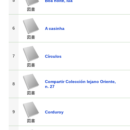
5
Boa noite, lua
図書
6
A casinha
図書
7
Círculos
図書
Compartir Colección lejano Oriente,
8
n. 27
図書
9
Corduroy
図書