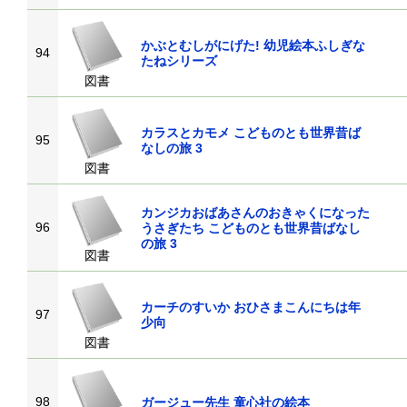
かぶとむしがにげた! 幼児絵本ふしぎな
94
たねシリーズ
図書
カラスとカモメ こどものとも世界昔ば
95
なしの旅 3
図書
カンジカおばあさんのおきゃくになった
96
うさぎたち こどものとも世界昔ばなし
の旅 3
図書
カーチのすいか おひさまこんにちは年
97
少向
図書
98
ガージュー先生 童心社の絵本