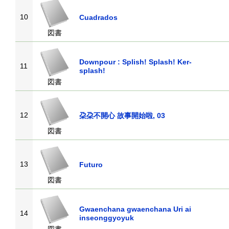
10
Cuadrados
図書
Downpour : Splish! Splash! Ker-
11
splash!
図書
12
朶朶不開心 故事開始啦, 03
図書
13
Futuro
図書
Gwaenchana gwaenchana Uri ai
14
inseonggyoyuk