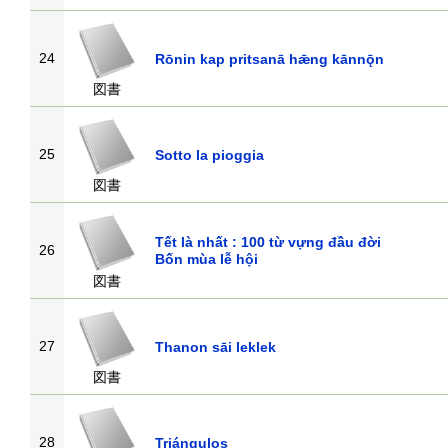
24
Rōnin kap pritsanā hǣng kānnǭn
図書
25
Sotto la pioggia
図書
Tết là nhất : 100 từ vựng đầu đời
26
Bốn mùa lễ hội
図書
27
Thanon sāi leklek
図書
28
Triángulos