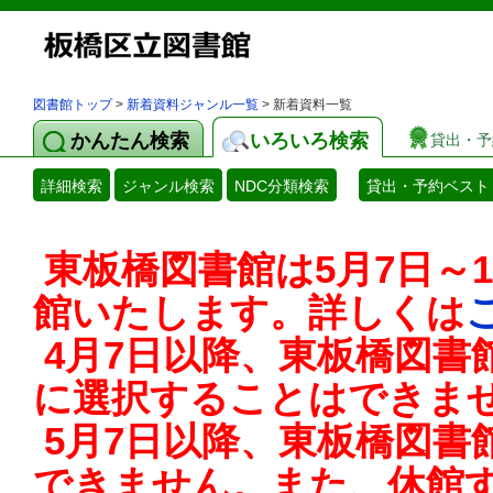
図書館トップ
>
新着資料ジャンル一覧
> 新着資料一覧
かんたん検索
いろいろ検索
貸出・予
詳細検索
ジャンル検索
NDC分類検索
貸出・予約ベスト
東板橋図書館は5月7日～
館いたします。詳しくは
4月7日以降、東板橋図書
に選択することはできま
5月7日以降、東板橋図書
できません。また、休館