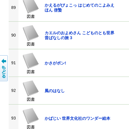
かえるがぴょこっ はじめてのこよみえ
89
ほん 啓蟄
図書
カエルのおよめさん こどものとも世界
90
昔ばなしの旅 3
図書
91
かさがポン!
図書
92
風のはなし
図書
93
かばじい 世界文化社のワンダー絵本
図書