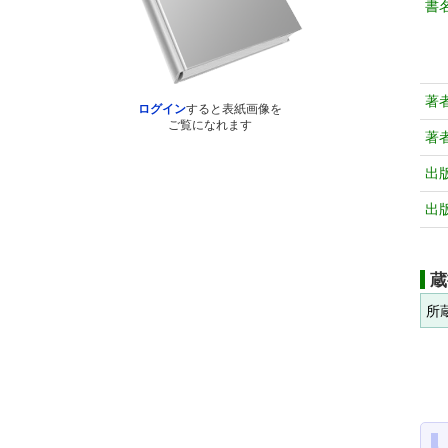
書
著
ログイン
すると表紙画像を
ご覧になれます
著
出
出
蔵
所