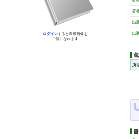
著
出
出
ログイン
すると表紙画像を
ご覧になれます
蔵
所
書