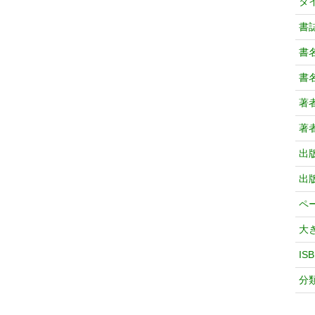
タ
書
書
書
著
著
出
出
ペ
大
IS
分