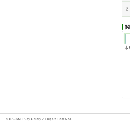
2
関
水
© ITABASHI City Library. All Rights Reserved.