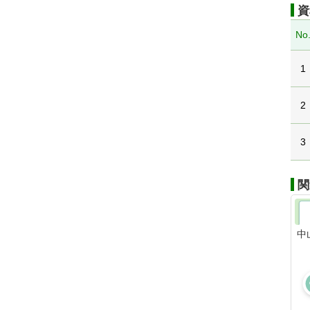
資
No
1
2
3
関
中