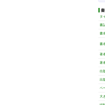
書
タ
書
書
書
著
著
出
出
ペ
大
IS