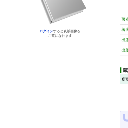
著
著
ログイン
すると表紙画像を
ご覧になれます
出
出
蔵
所