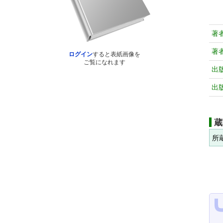
著
著
ログイン
すると表紙画像を
ご覧になれます
出
出
蔵
所