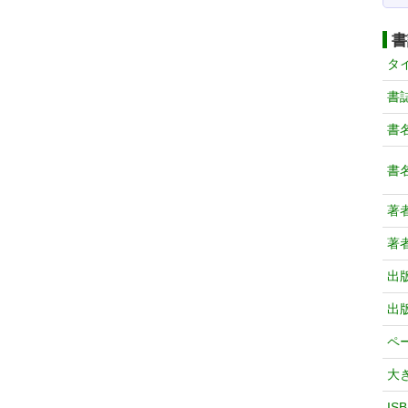
書
タ
書
書
書
著
著
出
出
ペ
大
IS