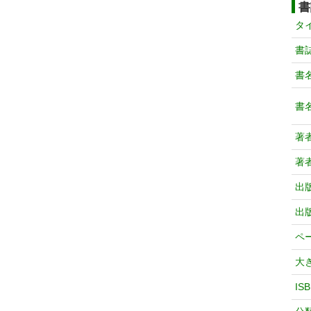
書
タ
書
書
書
著
著
出
出
ペ
大
IS