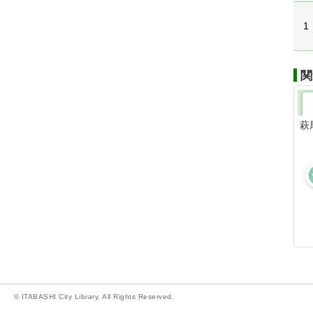
1
関
萩
© ITABASHI City Library. All Rights Reserved.