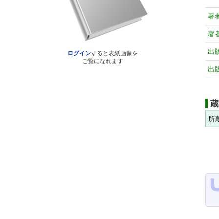
著
著
出
ログイン
すると表紙画像を
ご覧になれます
出
蔵
所