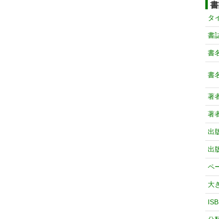
書
タ
書
書
書
著
著
出
出
ペ
大
IS