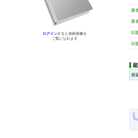
著
著
出
ログイン
すると表紙画像を
ご覧になれます
出
蔵
所