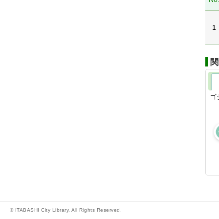
1
関
ゴ
© ITABASHI City Library. All Rights Reserved.