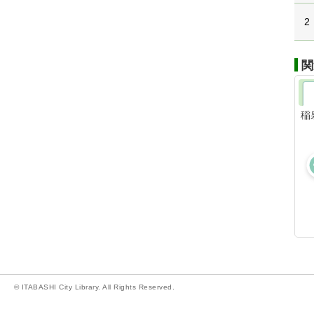
2
関
稲
© ITABASHI City Library. All Rights Reserved.