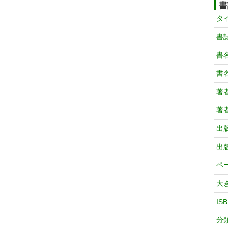
書
タ
書
書
書
著
著
出
出
ペ
大
IS
分