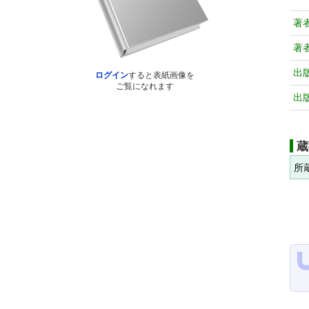
著
著
出
ログイン
すると表紙画像を
ご覧になれます
出
蔵
所