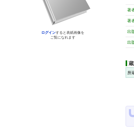
著
著
出
ログイン
すると表紙画像を
ご覧になれます
出
蔵
所