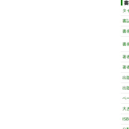
書
タ
書
書
書
著
著
出
出
ペ
大
IS