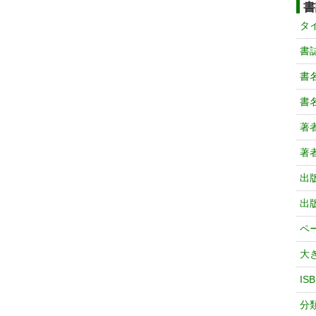
書
タ
書
書
書
著
著
出
出
ペ
大
IS
分