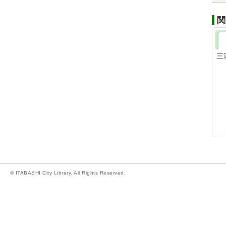
関
三
© ITABASHI City Library. All Rights Reserved.