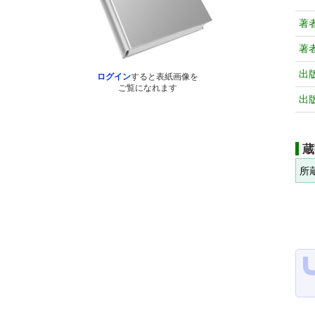
著
著
出
ログイン
すると表紙画像を
ご覧になれます
出
蔵
所