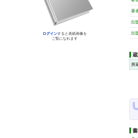
著
出
出
ログイン
すると表紙画像を
ご覧になれます
蔵
所
書