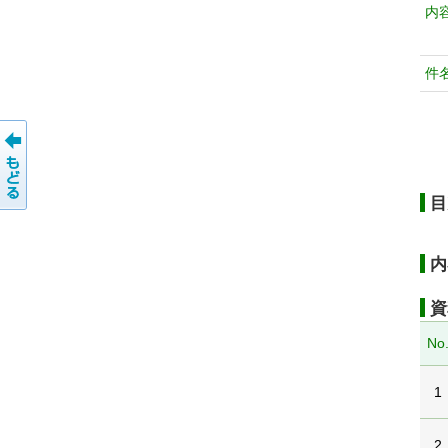
内
件
目
内
資
No
1
2