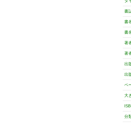
タ
書
書
書
著
著
出
出
ペ
大
IS
分