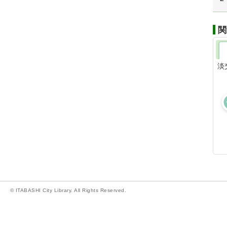
関
淡
© ITABASHI City Library. All Rights Reserved.