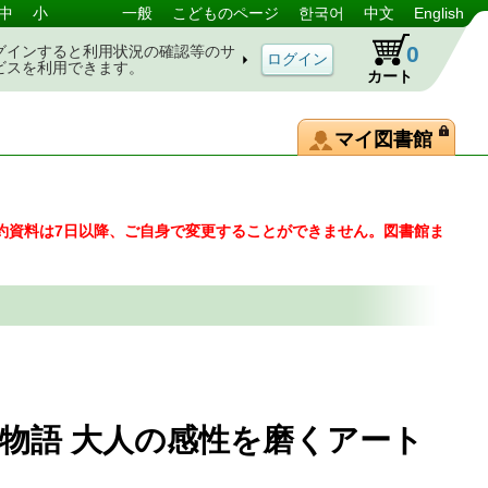
中
小
一般
こどものページ
한국어
中文
English
0
グインすると利用状況の確認等のサ
ビスを利用できます。
カート
マイ図書館
約資料は7日以降、ご自身で変更することができません。図書館ま
物語 大人の感性を磨くアート