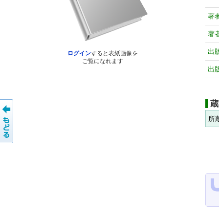
著
著
出
ログイン
すると表紙画像を
ご覧になれます
出
蔵
所