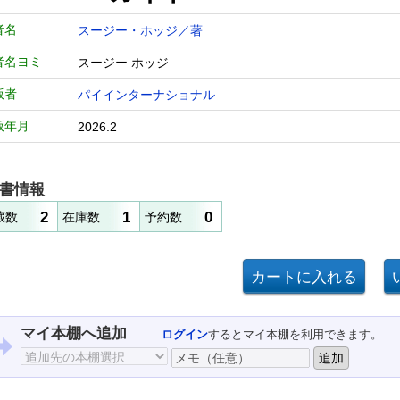
者名
スージー・ホッジ／著
者名ヨミ
スージー ホッジ
版者
パイインターナショナル
版年月
2026.2
書情報
2
1
0
蔵数
在庫数
予約数
マイ本棚へ追加
ログイン
するとマイ本棚を利用できます。