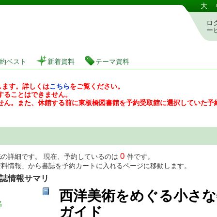
図書館 蔵書検索・予約システム
大
ロ
ー
約ベスト
新着資料
テーマ資料
します。詳しくは
こちら
をご覧ください。
することはできません。
せん。また、休館する前に東板橋図書館を予約受取館に選択していた予
0
誌の詳細です。 現在、予約しているのは
件です。
資料情報」から書誌を予約カートに入れるページに移動します。
誌情報サマリ
西洋美術をめぐる小さな
名
ガイド