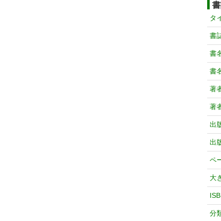
書
タ
書
書
書
著
著
出
出
ペ
大
IS
分