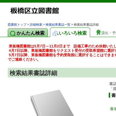
図書館トップ
>
詳細検索
>
検索結果書誌一覧
> 検索結果書誌詳細
かんたん検索
いろいろ検索
貸出・予
東板橋図書館は5月7日～11月2日まで 設備工事のため休館いた
4月7日以降、東板橋図書館をリクエスト受付の受取希望館に選択
5月7日以降、東板橋図書館を予約受取館に選択することはできま
でご連絡ください。
検索結果書誌詳細
書
「
書
書