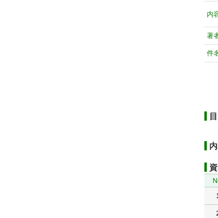
内
著
件
目
内
資
N