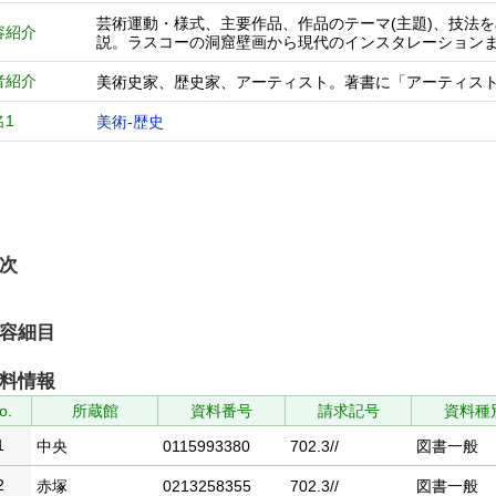
芸術運動・様式、主要作品、作品のテーマ(主題)、技法を
容紹介
説。ラスコーの洞窟壁画から現代のインスタレーション
者紹介
美術史家、歴史家、アーティスト。著書に「アーティス
名1
美術-歴史
次
容細目
料情報
o.
所蔵館
資料番号
請求記号
資料種
1
中央
0115993380
702.3//
図書一般
2
赤塚
0213258355
702.3//
図書一般