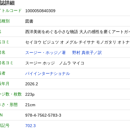
誌詳細
イトルコード
1000050840309
誌種別
図書
名
西洋美術をめぐる小さな物語 大人の感性を磨くアートガ
名ヨミ
セイヨウ ビジュツ オ メグル チイサナ モノガタリ オトナ
者名
スージー・ホッジ／著
野村 真依子／訳
者名ヨミ
スージー ホッジ ノムラ マイコ
版者
パイインターナショナル
版年月
2026.2
ージ数・枚数
223p
きさ・形態
21cm
BN
978-4-7562-5783-3
類記号
702.3