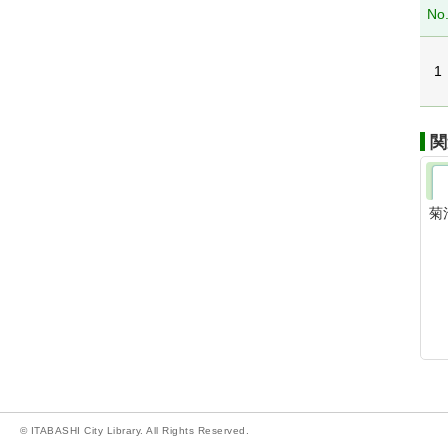
No
1
関
菊
© ITABASHI City Library. All Rights Reserved.