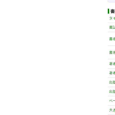
書
タ
書
書
書
著
著
出
出
ペ
大