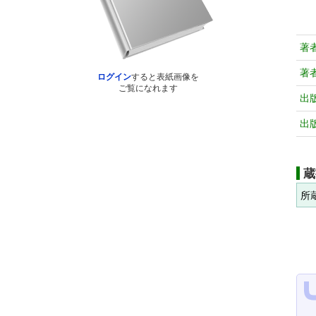
著
著
ログイン
すると表紙画像を
ご覧になれます
出
出
蔵
所