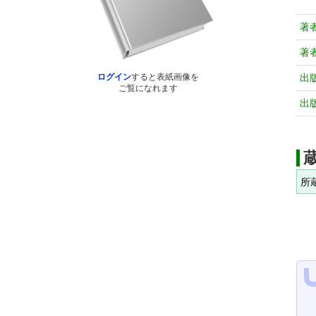
著
著
出
ログイン
すると表紙画像を
ご覧になれます
出
所