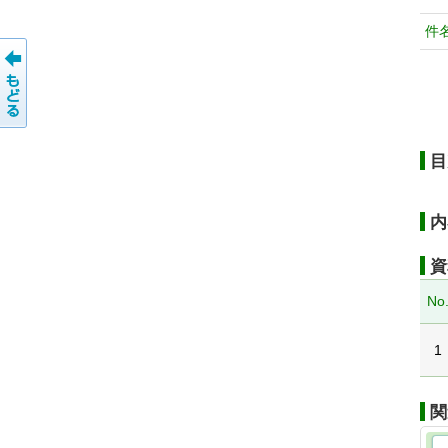
件
目
内
資
No
1
関