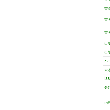
書
書
書
出
出
ペ
大
IS
分
内