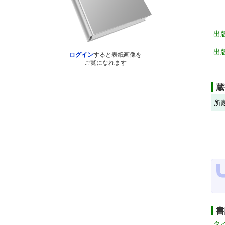
出
出
ログイン
すると表紙画像を
ご覧になれます
蔵
所
書
タ