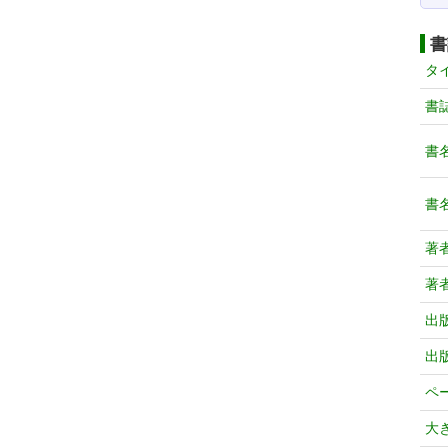
書
タ
書
書
書
著
著
出
出
ペ
大