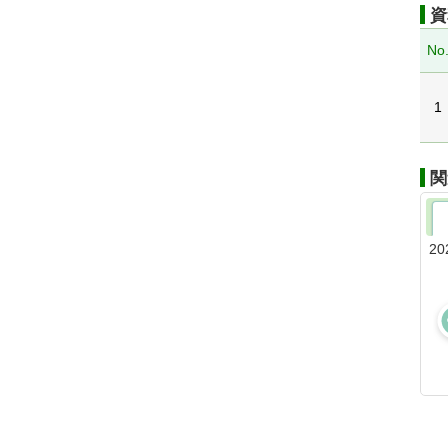
資
No
1
関
20