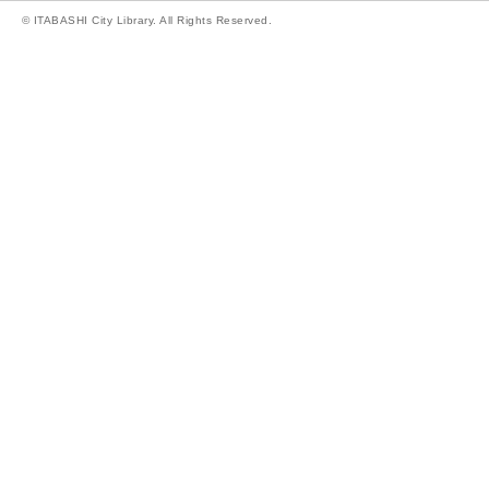
© ITABASHI City Library. All Rights Reserved.