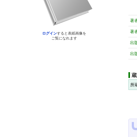
著
著
ログイン
すると表紙画像を
ご覧になれます
出
出
蔵
所