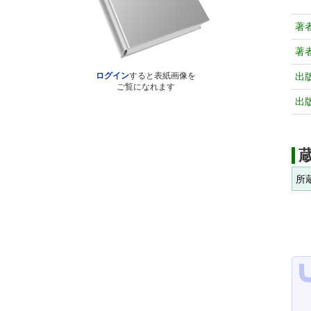
著
著
出
ログイン
すると表紙画像を
ご覧になれます
出
所