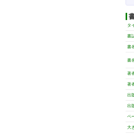
タ
書
書
書
著
著
出
出
ペ
大