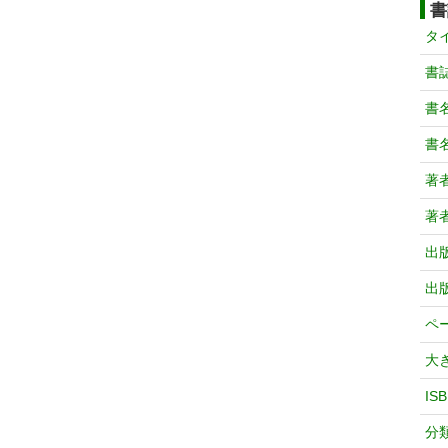
書
タ
書
書
書
著
著
出
出
ペ
大
IS
分