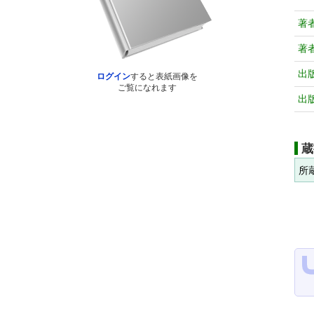
著
著
出
ログイン
すると表紙画像を
ご覧になれます
出
蔵
所