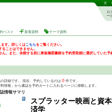
図書館 蔵書検索・予約システム
大
ロ
ー
約ベスト
新着資料
テーマ資料
します。詳しくは
こちら
をご覧ください。
することはできません。
せん。また、休館する前に東板橋図書館を予約受取館に選択していた予
0
誌の詳細です。 現在、予約しているのは
件です。
資料情報」から書誌を予約カートに入れるページに移動します。
誌情報サマリ
スプラッター映画と資本
名
済学