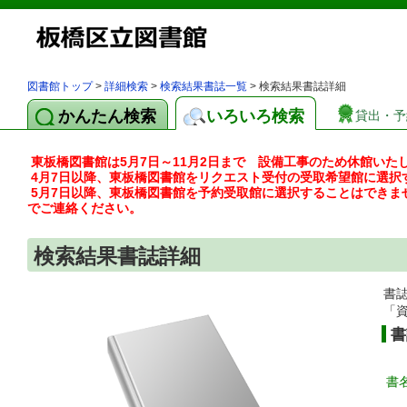
図書館トップ
>
詳細検索
>
検索結果書誌一覧
> 検索結果書誌詳細
かんたん検索
いろいろ検索
貸出・予
東板橋図書館は5月7日～11月2日まで 設備工事のため休館いた
4月7日以降、東板橋図書館をリクエスト受付の受取希望館に選択
5月7日以降、東板橋図書館を予約受取館に選択することはできま
でご連絡ください。
検索結果書誌詳細
書
「
書
書