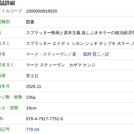
誌詳細
イトルコード
1000050818920
誌種別
図書
名
スプラッター映画と資本主義 血しぶきホラーの政治経済
名ヨミ
スプラッター エイガ ト シホン シュギ チシブキ ホラー 
者名
マーク・スティーヴン／著
風間 賢二／訳
者名ヨミ
マーク スティーヴン カザマ ケンジ
版者
青土社
版年月
2025.11
ージ数・枚数
236p
きさ・形態
19cm
BN
978-4-7917-7752-5
類記号
778.04