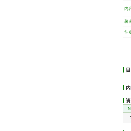
内
著
件
目
内
資
N