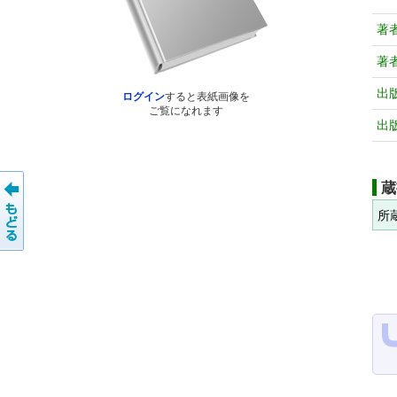
著
著
出
ログイン
すると表紙画像を
ご覧になれます
出
蔵
所