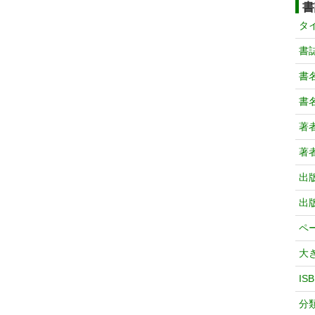
書
タ
書
書
書
著
著
出
出
ペ
大
IS
分