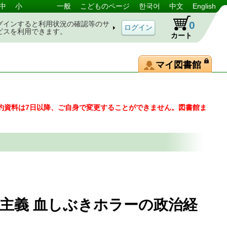
中
小
一般
こどものページ
한국어
中文
English
0
グインすると利用状況の確認等のサ
ビスを利用できます。
カート
マイ図書館
約資料は7日以降、ご自身で変更することができません。図書館ま
主義 血しぶきホラーの政治経