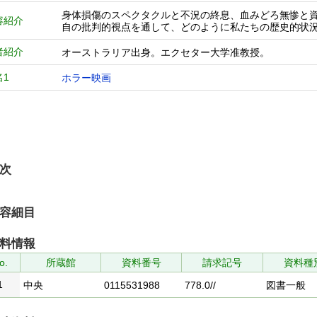
身体損傷のスペクタクルと不況の終息、血みどろ無惨と
容紹介
自の批判的視点を通して、どのように私たちの歴史的状
者紹介
オーストラリア出身。エクセター大学准教授。
名1
ホラー映画
次
容細目
料情報
o.
所蔵館
資料番号
請求記号
資料種
1
中央
0115531988
778.0//
図書一般