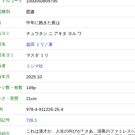
イトルコード
1000050809795
誌種別
図書
名
中年に飽きた夜は
名ヨミ
チュウネン ニ アキタ ヨル ワ
者名
益田 ミリ／著
者名ヨミ
マスダ ミリ
版者
ミシマ社
版年月
2025.10
ージ数・枚数
149p
きさ・形態
21cm
BN
978-4-911226-25-4
類記号
726.1
これは漫才か、人生の叫びか? さあ、深夜のファミレスへ
容紹介