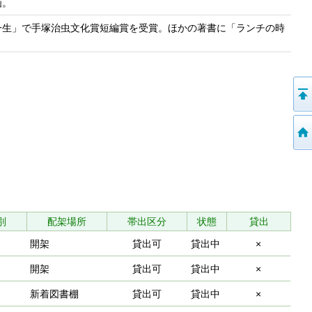
画。
一生」で手塚治虫文化賞短編賞を受賞。ほかの著書に「ランチの時
別
配架場所
帯出区分
状態
貸出
開架
貸出可
貸出中
×
開架
貸出可
貸出中
×
新着図書棚
貸出可
貸出中
×