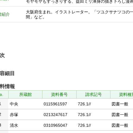
モヤモヤもすっきりする、益田ミリ渾身の描き下ろし漫
大阪府生まれ。イラストレーター。「ツユクサナツコの
者紹介
間」など。
次
容細目
料情報
o.
所蔵館
資料番号
請求記号
資料種
1
中央
0115961597
726.1//
図書一般
2
赤塚
0213247617
726.1//
図書一般
3
清水
0310965047
726.1//
図書一般