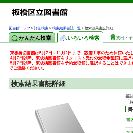
図書館トップ
>
詳細検索
>
検索結果書誌一覧
> 検索結果書誌詳細
かんたん検索
いろいろ検索
貸出・予
東板橋図書館は5月7日～11月2日まで 設備工事のため休館いた
4月7日以降、東板橋図書館をリクエスト受付の受取希望館に選択
5月7日以降、東板橋図書館を予約受取館に選択することはできま
でご連絡ください。
検索結果書誌詳細
書
「
書
書
著