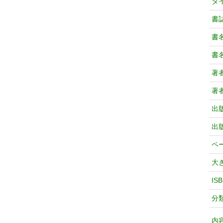
タ
書
書
書
著
著
出
出
ペ
大
IS
分
内