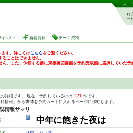
図書館 蔵書検索・予約システム
大
ロ
ー
約ベスト
新着資料
テーマ資料
します。詳しくは
こちら
をご覧ください。
することはできません。
せん。また、休館する前に東板橋図書館を予約受取館に選択していた予
121
誌の詳細です。 現在、予約しているのは
件です。
資料情報」から書誌を予約カートに入れるページに移動します。
誌情報サマリ
中年に飽きた夜は
名
者名