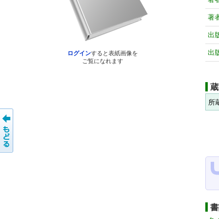
著
出
出
ログイン
すると表紙画像を
ご覧になれます
蔵
所
書