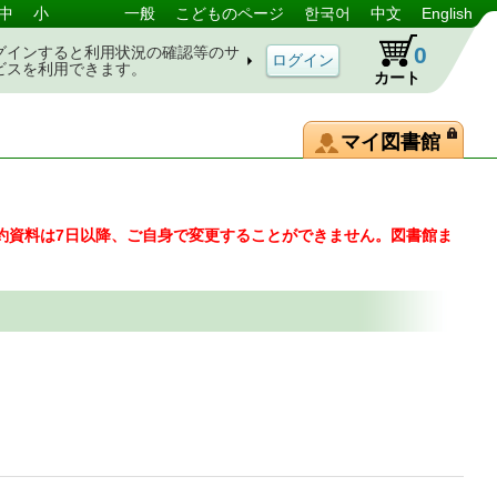
中
小
一般
こどものページ
한국어
中文
English
0
グインすると利用状況の確認等のサ
ビスを利用できます。
カート
マイ図書館
約資料は7日以降、ご自身で変更することができません。図書館ま