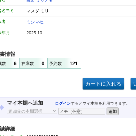
益田 ミリ／著
者名ヨミ
マスダ ミリ
版者
ミシマ社
版年月
2025.10
書情報
6
0
121
蔵数
在庫数
予約数
マイ本棚へ追加
ログイン
するとマイ本棚を利用できます。
誌詳細