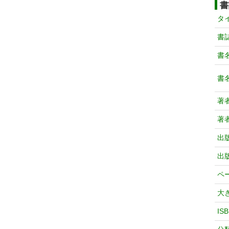
書
タ
書
書
書
著
著
出
出
ペ
大
IS