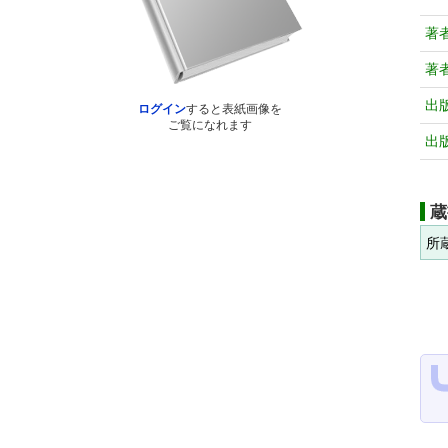
著
著
出
ログイン
すると表紙画像を
ご覧になれます
出
蔵
所