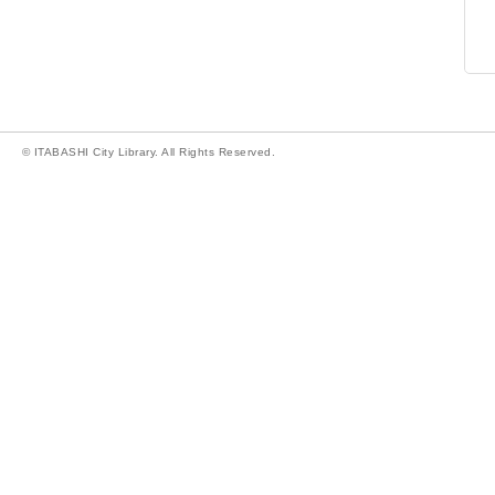
© ITABASHI City Library. All Rights Reserved.