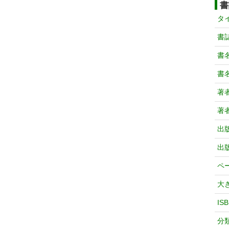
書
タ
書
書
書
著
著
出
出
ペ
大
IS
分