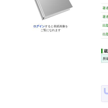
著
著
出
ログイン
すると表紙画像を
ご覧になれます
出
蔵
所