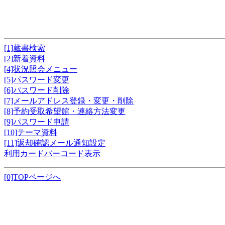
[1]蔵書検索
[2]新着資料
[4]状況照会メニュー
[5]パスワード変更
[6]パスワード削除
[7]メールアドレス登録・変更・削除
[8]予約受取希望館・連絡方法変更
[9]パスワード申請
[10]テーマ資料
[11]返却確認メール通知設定
利用カードバーコード表示
[0]TOPページへ